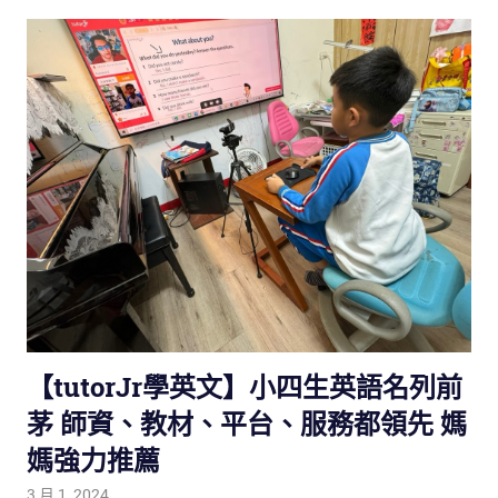
【tutorJr學英文】小四生英語名列前
茅 師資、教材、平台、服務都領先 媽
媽強力推薦
3 月 1, 2024
tutorJr
踢友見證