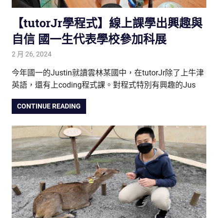
【tutorJr學程式】線上課學出興趣與
自信 國一生代表學校參加科展
2 月 26, 2024
tutorJr
踢友見證
今年國一的Justin就讀雲林某國中，在tutorJr除了上牛津
英語，還有上coding程式課。對程式特別有興趣的Jus
CONTINUE READING