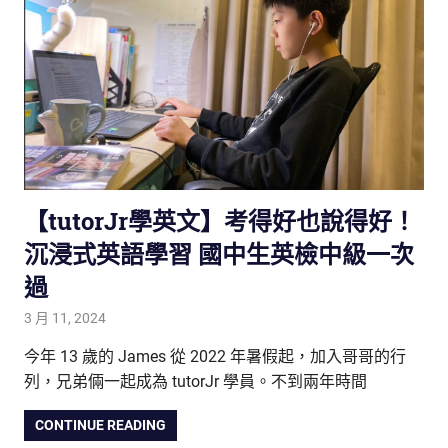
【tutorJr學英文】考得好也說得好！
沉浸式英語學習 國中生英檢中級一次
過
3 月 11, 2024
tutorJr
踢友見證
,
輪播牆
今年 13 歲的 James 從 2022 年暑假起，加入哥哥的行
列，兄弟倆一起成為 tutorJr 學員。不到兩年時間
CONTINUE READING