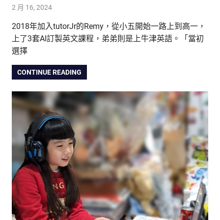
2 月 16, 2024
tutorJr
踢友見證
2018年加入tutorJr的Remy，從小五開始一路上到高一，
上了3套AI訂製英文課程，弟弟則是上牛津英語。「當初
選擇
CONTINUE READING