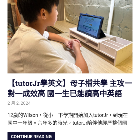
【tutorJr學英文】母子檔共學 主攻一
對一成效高 國一生已能讀高中英語
2 月 2, 2024
tutorJr
踢友見證
12歲的Wilson，從小一下學期開始加入tutorJr，到現在
國中一年級。六年多的時光，tutorJr陪伴他經歷整個國
CONTINUE READING