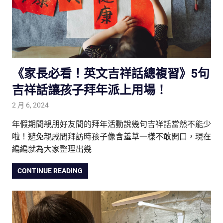
《家長必看！英文吉祥話總複習》5句
吉祥話讓孩子拜年派上用場！
2 月 6, 2024
tutorJr
生活觀察家
年假期間親朋好友間的拜年活動說幾句吉祥話當然不能少
啦！避免親戚間拜訪時孩子像含羞草一樣不敢開口，現在
編編就為大家整理出幾
CONTINUE READING