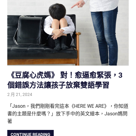
《豆腐心虎媽》 對！愈逼愈緊張，3
個錯誤方法讓孩子放棄雙語學習
2 月 21, 2024
tutorJr
生活觀察家
,
親子研究室
「Jason，我們剛剛看完這本《HERE WE ARE》，你知道
書的主題是什麼嗎？」放下手中的英文繪本，Jason媽問
著
CONTINUE READING