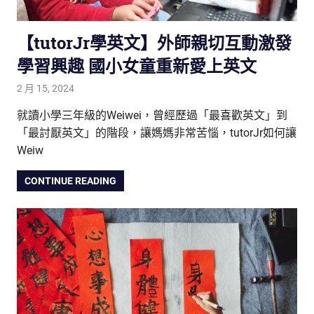
【tutorJr學英文】外師親切互動激發
學習興趣 國小女童重新愛上英文
2 月 15, 2024
tutorJr
踢友見證
就讀小學三年級的Weiwei，曾經歷過「最喜歡英文」到
「最討厭英文」的階段，讓媽媽非常苦惱，tutorJr如何讓
Weiw
CONTINUE READING