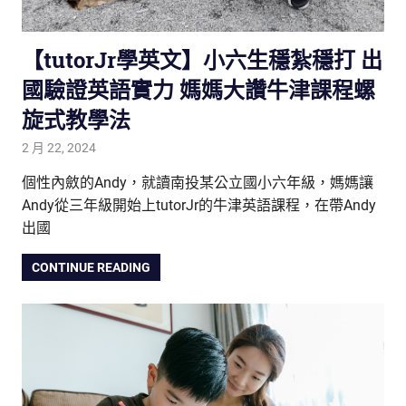
【tutorJr學英文】小六生穩紮穩打 出
國驗證英語實力 媽媽大讚牛津課程螺
旋式教學法
2 月 22, 2024
tutorJr
踢友見證
個性內斂的Andy，就讀南投某公立國小六年級，媽媽讓
Andy從三年級開始上tutorJr的牛津英語課程，在帶Andy
出國
CONTINUE READING