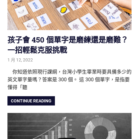
孩子會 450 個單字是磨練還是磨難？
一招輕鬆克服挑戰
1 月 12, 2022
tutorJr
生活觀察家
,
親子研究室
,
雙語教育
你知道依照現行課綱，台灣小學生畢業時要具備多少的
英文單字量嗎？答案是 300 個。 這 300 個單字，是指要
懂得「聽
CONTINUE READING