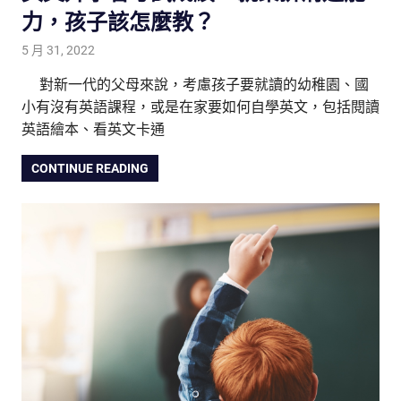
力，孩子該怎麼教？
5 月 31, 2022
tutorJr
內涵養成
,
生活觀察家
,
親子教養放大鏡
,
親子研究室
,
雙
語教育
對新一代的父母來說，考慮孩子要就讀的幼稚園、國
小有沒有英語課程，或是在家要如何自學英文，包括閱讀
英語繪本、看英文卡通
CONTINUE READING