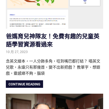
爸媽育兒神隊友！免費有趣的兒童英
語學習資源看過來
10 月 27, 2023
tutorJr
生活觀察家
,
親子研究室
,
部落格文章
,
雙語教育
念英文繪本，一人分飾多角，唸到嘴巴都打結？ 唱英文
兒歌，永遠只有那幾首，變不出新把戲？ 教單字、想遊
戲，靈感總不夠，腦袋
CONTINUE READING