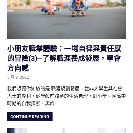
小朋友職業體驗：一場自律與責任感
的冒險(3)─了解職涯養成發展，學會
方向感
5 月 9, 2022
tutorJr
內涵養成
,
生活觀察家
,
親子教養放大鏡
,
雙語教育
我們想讓你知道的是 職涯規劃發展，並非大學生與社會
人士的專利，從學齡前孩童的生活自理，到小學、國高中
時期的自我探索、興趣
CONTINUE READING