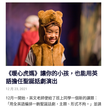
《暖心虎媽》讓你的小孩，也能用英
語擔任聖誕話劇演出
12 月 23, 2021
tutorJr
生活觀察家
,
雙語教育
12月一開始，英文老師便給了班上同學一個新的課題：
「用全英語編排一齣聖誕話劇，主題、形式不拘。」並請