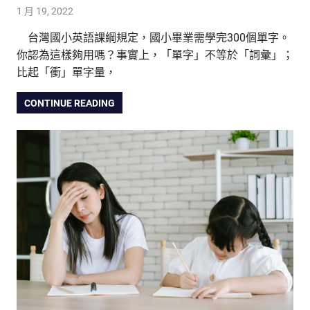
1 月 19, 2022
tutorJr
生活觀察家
,
親子研究室
,
雙語教育
台灣國小英語課綱規定，國小畢業需學完300個單字。
你認為這樣夠用嗎？事實上，「單字」不等於「詞彙」；
比起「衝」單字量，
CONTINUE READING