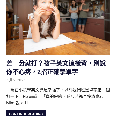
差一分就打？孩子英文這樣背，別說
你不心疼，2招正確學單字
3 月 9, 2023
tutorJr
內涵養成
,
生活觀察家
,
親子研究室
,
雙語教育
「現在小孩學英文算是幸福了，以前我們班是單字錯一個
打一下」Helen說。「真的假的，我那時都直接放棄耶」
Mimi說。 H
CONTINUE READING