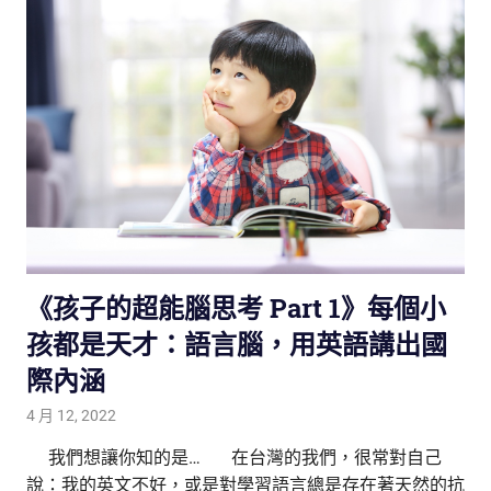
《孩子的超能腦思考 Part 1》每個小
孩都是天才：語言腦，用英語講出國
際內涵
4 月 12, 2022
tutorJr
生活觀察家
,
親子教養放大鏡
,
親子研究室
,
雙語教育
我們想讓你知的是… 在台灣的我們，很常對自己
說：我的英文不好，或是對學習語言總是存在著天然的抗