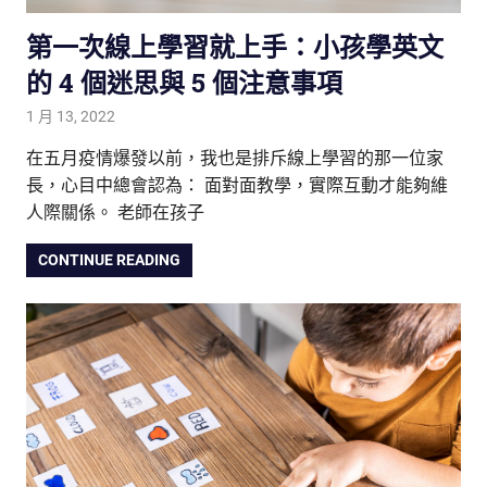
第一次線上學習就上手：小孩學英文
的 4 個迷思與 5 個注意事項
1 月 13, 2022
tutorJr
生活觀察家
,
親子研究室
,
雙語教育
在五月疫情爆發以前，我也是排斥線上學習的那一位家
長，心目中總會認為： 面對面教學，實際互動才能夠維
人際關係。 老師在孩子
CONTINUE READING