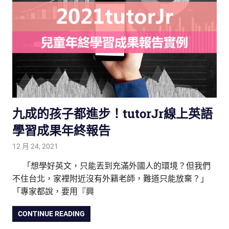
九成的孩子都進步！tutorJr線上英語
學習成果年終報告
12 月 24, 2021
tutorJr
生活觀察家
,
親子教養放大鏡
,
親子研究室
,
雙語教育
「想學好英文，只能丟到充滿外國人的環境？但我們
不住台北，家裡附近沒有外籍老師，難道只能放棄？」
「專家都說，要用『興
CONTINUE READING