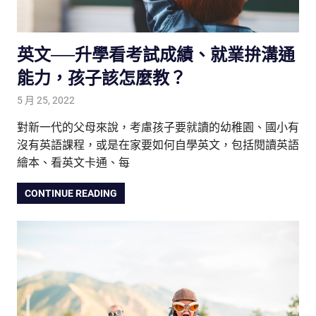
英文──升學看考試成績、就業拚溝通
能力，孩子該怎麼教？
5 月 25, 2022
tutorJr
生活觀察家
,
親子教養放大鏡
,
親子研究室
,
雙語教育
對新一代的父母來說，考慮孩子要就讀的幼稚園、國小有
沒有英語課程，或是在家要如何自學英文，包括閱讀英語
繪本、看英文卡通、每
CONTINUE READING