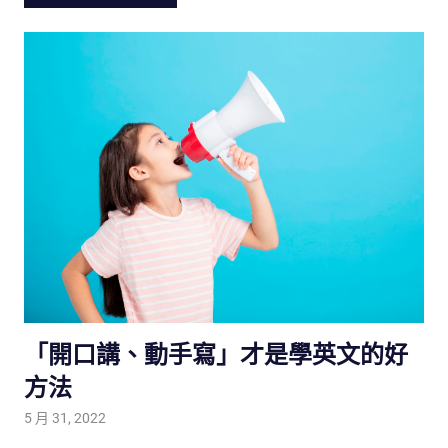
「 開口講、動手寫」才是學英文的好
方法
5 月 31, 2022
tutorJr
生活觀察家
,
親子教養放大鏡
,
親子研究室
,
雙語教育