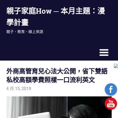
Skip
親子家庭How ─ 本月主題：漫
to
content
學計畫
親子、教育、線上英語
外商高管育兒心法大公開，省下雙語
私校高額學費照樣一口流利英文
4 月 15, 2019
tutorJr
生活觀察家