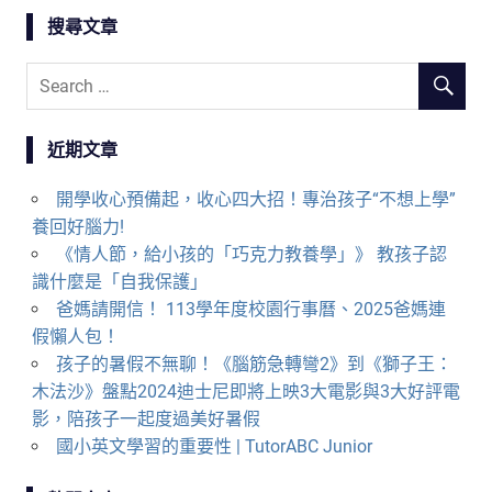
覽
搜尋文章
近期文章
開學收心預備起，收心四大招！專治孩子“不想上學”
養回好腦力!
《情人節，給小孩的「巧克力教養學」》 教孩子認
識什麼是「自我保護」
爸媽請開信！ 113學年度校園行事曆、2025爸媽連
假懶人包！
孩子的暑假不無聊！《腦筋急轉彎2》到《獅子王：
木法沙》盤點2024迪士尼即將上映3大電影與3大好評電
影，陪孩子一起度過美好暑假
國小英文學習的重要性 | TutorABC Junior