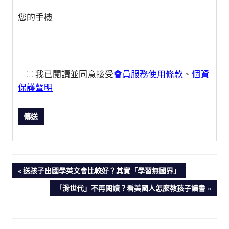
您的手機
我已閱讀並同意接受
會員服務使用條款
、
個資
保護聲明
PREVIOUS
送孩子出國學英文會比較好？其實「學習無國界」
文
POST:
NEXT
「滑世代」不再閱讀？看美國人怎麼教孩子讀書
POST:
章
導