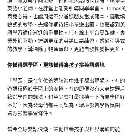
讀，雖分屬不同班級，但都是英語的佼佼者，還樂當
英語小老師，在課堂上能夠引導同學學習。 Tomas的
育兒心得，也讓周遭不少爸媽朋友當成範本，擺脫填
鴨式的教學，夫婦倆期待把小孩送出國，也體認到英
語學習循序漸進的重要性。只有線上平台零距離、專
業外師互動，達到更深的英語口語練習，透過引導式
的教學，溝通除了暢通無礙，更能自發性發掘更多。
你懂得選學區，更該懂得為孩子挑英語環境
「學區」是在每位爸媽腦海中幾乎都出現過字，有的
爸媽積極於學區上的安排，有的即便沒有大老遠遷戶
籍選學區的想法，也至少會打量探聽一下所屬學區好
不好，因為父母們都共同認為，環境影響學習氛圍、
資源影響學習條件。
當今全球雙語浪潮，鼓勵培養孩子與世界溝通的能