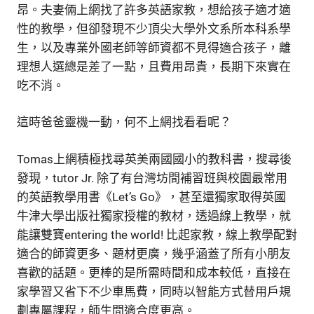
昂。夫妻倆上網找了許多英語家教，想給孩子適才適
性的教學，但卻發現不少頂尖大學外文系所本科系學
生，以及專業外國老師等師資都不見得適合孩子，離
理想人選總是差了一點，且費用昂貴，長期下來實在
吃不消。
這時爸爸靈機一動，何不上網找看看呢？
Tomas上網積極找尋英美兩國國小的教科書，搜尋後
發現，tutor Jr. 除了有台灣坊間補習班與校園最常用
的英語教學用書《Let’s Go》，甚至還獨家取得英國
牛津大學出版社獨家授權的教材，透過線上教學，就
能讓雙寶entering the world! 比起家教，線上教學配對
適合的師資更多、題材更廣，幾乎涵蓋了所有小朋友
喜歡的話題。更棒的是所需時間和成本較低，直接在
家學習又省下不少車馬費，同時以智能方式替用戶規
劃專屬課程，師生間適合度更高。