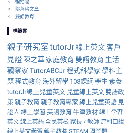
輪播牆
部落格文章
雙語教育
標籤雲
親子研究室
tutorJr
線上英文
客戶
見證
陳之華
家庭教育
雙語教育
生活
觀察家
TutorABCJr
程式科學家
學科主
題
程式教育
海外留學
108課綱
學生
素養
tutorJr線上兒童英文
兒童線上英文
雙語政
策
親子教育
親子教育專家
線上兒童英語
見
證人
線上學習
英語教育
牛津教材
線上學習
英文
線上英語
全民英檢
家長 / 教師
流利口說
線上英文學習
親子教養
STEAM
國際觀