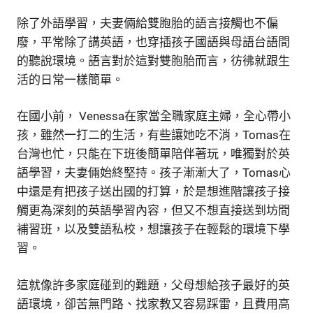
除了外語學習，夫妻倆給雙胞胎的語言接觸也不偏
廢，平常除了講英語，也穿插孩子國語與母語台語間
的聽說環境。語言對於這對雙胞胎而言，彷彿就跟生
活的日常一樣簡單。
在國小前， Venessa在家當全職家庭主婦，全心帶小
孩，雖然一打二的生活，有些讓她吃不消，Tomas在
台灣也忙，只能在下班後簡單陪伴著玩，唯獨對於英
語學習，夫妻倆始終堅持。孩子漸漸大了，Tomas心
中還是有把孩子送出國的打算，於是想進階讓孩子接
觸更為深刻的英語學習內容，但又不想直接送到坊間
補習班，以及雙語私校，想讓孩子在輕鬆的環境下學
習。
這就像許多家庭碰到的難題，父母想給孩子最好的英
語環境，卻苦無門路、找家教又容易踩雷，且費用高