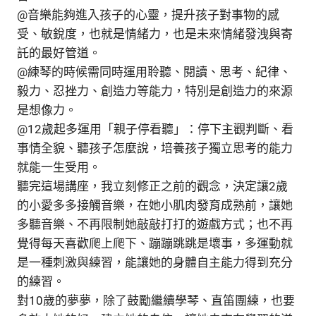
@音樂能夠進入孩子的心靈，提升孩子對事物的感
受、敏銳度，也就是情緒力，也是未來情緒發洩與寄
託的最好管道。
@練琴的時候需同時運用聆聽、閱讀、思考、紀律、
毅力、忍挫力、創造力等能力，特別是創造力的來源
是想像力。
@12歲起多運用「親子停看聽」：停下主觀判斷、看
事情全貌、聽孩子怎麼說，培養孩子獨立思考的能力
就能一生受用。
聽完這場講座，我立刻修正之前的觀念，決定讓2歲
的小愛多多接觸音樂，在她小肌肉發育成熟前，讓她
多聽音樂、不再限制她敲敲打打的遊戲方式；也不再
覺得每天喜歡爬上爬下、蹦蹦跳跳是壞事，多運動就
是一種刺激與練習，能讓她的身體自主能力得到充分
的練習。
對10歲的夢夢，除了鼓勵繼續學琴、直笛團練，也要