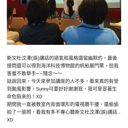
斯文杜汶澤(誤)講話的語氣和風格還蠻幽默的，最後
提問還可以得到海洋科技博物館的帆船展門票，但我
害羞不敢舉手~~殘念～～
話說回來，今天來參加講座的人不多，看來真的有受
到颱風影響。Sunny可要好好謝謝我，我可是冒著生
命危險來的！XD
期間我一直被教室內背面環形的電視牆干擾，還偷偷
拍了一張照，看我有多不專心聽斯文杜汶澤(誤)講話…
XD