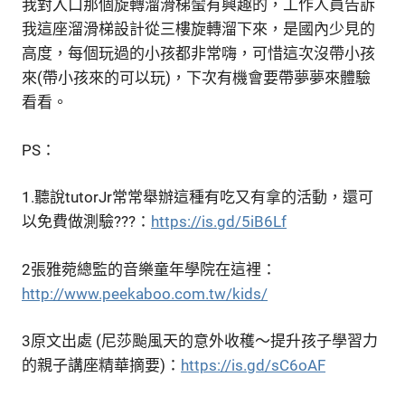
我對入口那個旋轉溜滑梯蠻有興趣的，工作人員告訴
我這座溜滑梯設計從三樓旋轉溜下來，是國內少見的
高度，每個玩過的小孩都非常嗨，可惜這次沒帶小孩
來(帶小孩來的可以玩)，下次有機會要帶夢夢來體驗
看看。
PS：
1.聽說tutorJr常常舉辦這種有吃又有拿的活動，還可
以免費做測驗???：
https://is.gd/5iB6Lf
2張雅菀總監的音樂童年學院在這裡：
http://www.peekaboo.com.tw/kids/
3原文出處 (尼莎颱風天的意外收穫～提升孩子學習力
的親子講座精華摘要)：
https://is.gd/sC6oAF