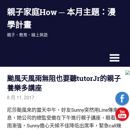
Skip
親子家庭How ─ 本月主題：漫
to
content
學計畫
親子、教育、線上英語
颱風天風雨無阻也要聽tutorJr的親子
養樂多講座
8 月 11, 2017
admin
生活觀察家
尼莎颱風來的當天中午，好友Sunny突然用Line傳來訊
息，她公司的總監受邀在下午進行親子講座，眼看風
雨漸強，Sunny擔心天候不佳降低出席率，緊急call幾