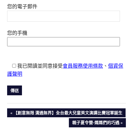
您的電子郵件
您的手機
我已閱讀並同意接受
會員服務使用條款
、
個資保
護聲明
PREVIOUS
【創意無限 溝通無界】全台最大兒童英文演講比賽冠軍誕生
文
POST:
NEXT
親子夏令營-媽媽們的巧遇
POST:
章