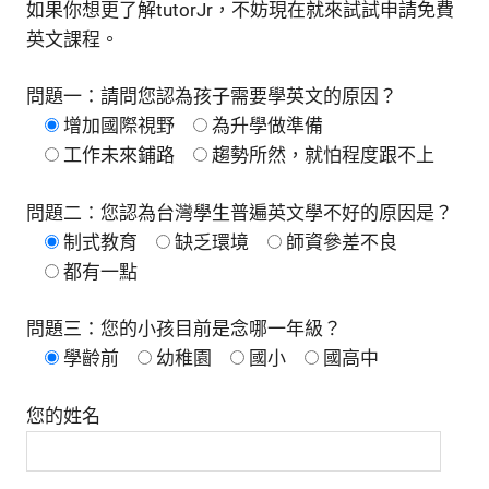
如果你想更了解tutorJr，不妨現在就來試試申請免費
英文課程。
問題一：請問您認為孩子需要學英文的原因？
增加國際視野
為升學做準備
工作未來鋪路
趨勢所然，就怕程度跟不上
問題二：您認為台灣學生普遍英文學不好的原因是？
制式教育
缺乏環境
師資參差不良
都有一點
問題三：您的小孩目前是念哪一年級？
學齡前
幼稚園
國小
國高中
您的姓名