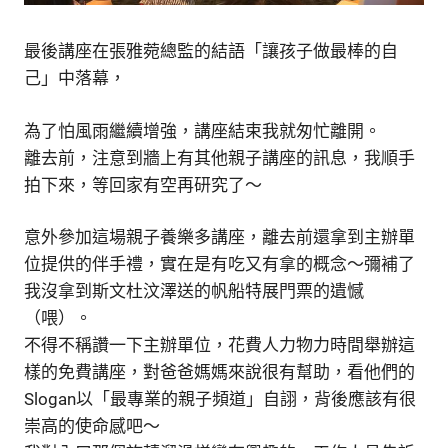
最後講座在張雅菀總監的結語「讓孩子做最棒的自
己」中落幕，
為了怕風雨繼續增強，講座結束我就匆忙離開。
離去前，注意到牆上有其他親子講座的訊息，我順手
拍下來，等回家有空再研究了～
意外參加這場親子養樂多講座，離去前還拿到主辦單
位提供的伴手禮，實在是有吃又有拿的概念～彌補了
我沒拿到斯文杜汶澤送的帆船特展門票的遺憾
（喂）。
不得不稱讚一下主辦單位，花費人力物力時間舉辦這
樣的免費講座，對爸爸媽媽來說很有幫助，看他們的
Slogan以「最專業的親子頻道」自詡，背後應該有很
崇高的使命感吧～