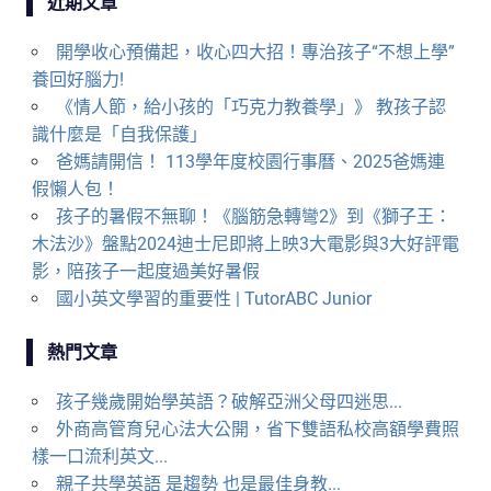
近期文章
開學收心預備起，收心四大招！專治孩子“不想上學”
養回好腦力!
《情人節，給小孩的「巧克力教養學」》 教孩子認
識什麼是「自我保護」
爸媽請開信！ 113學年度校園行事曆、2025爸媽連
假懶人包！
孩子的暑假不無聊！《腦筋急轉彎2》到《獅子王：
木法沙》盤點2024迪士尼即將上映3大電影與3大好評電
影，陪孩子一起度過美好暑假
國小英文學習的重要性 | TutorABC Junior
熱門文章
孩子幾歲開始學英語？破解亞洲父母四迷思...
外商高管育兒心法大公開，省下雙語私校高額學費照
樣一口流利英文...
親子共學英語 是趨勢 也是最佳身教...