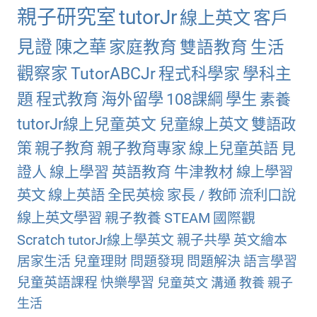
親子研究室
tutorJr
線上英文
客戶
見證
陳之華
家庭教育
雙語教育
生活
觀察家
TutorABCJr
程式科學家
學科主
題
程式教育
海外留學
108課綱
學生
素養
tutorJr線上兒童英文
兒童線上英文
雙語政
策
親子教育
親子教育專家
線上兒童英語
見
證人
線上學習
英語教育
牛津教材
線上學習
英文
線上英語
全民英檢
家長 / 教師
流利口說
線上英文學習
親子教養
STEAM
國際觀
Scratch
tutorJr線上學英文
親子共學
英文繪本
居家生活
兒童理財
問題發現
問題解決
語言學習
兒童英語課程
快樂學習
兒童英文
溝通
教養
親子
生活