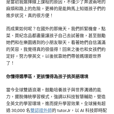
是當初我選擇線上課程的原因，不僅少了奔波兩地的
麻煩和路上的危險，更棒的是能夠馬上知道孩子們的
進步狀況，真的很方便！
而成果如何呢？在國外的那幾天，我們抓緊機會，點
菜、買紀念品都盡量讓孩子自己去試著做，甚至鼓勵
她們和在樂園遇到的小朋友聊天，看著她們自信滿滿
的笑容，我覺得真的很值得！回來之後也和女孩們約
定好，努力學英文，以後就靠她們帶爸媽環遊世界
了！
你懂得選學區，更該懂得為孩子挑英語環境
當今全球雙語浪潮，鼓勵培養孩子與世界溝通的能
力，擺脫傳統學習模式，強調以科技智慧輔助，營造
全英文的學習環境，進而提升學習效果。全球擁有超
過 30,000 名
雙認證外師
的 tutorJr，以 AI 科技即時配