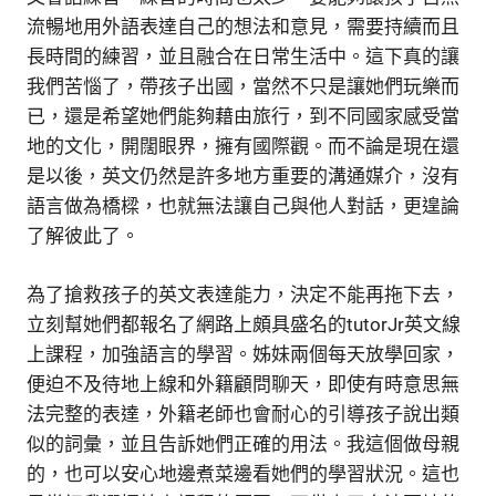
流暢地用外語表達自己的想法和意見，需要持續而且
長時間的練習，並且融合在日常生活中。這下真的讓
我們苦惱了，帶孩子出國，當然不只是讓她們玩樂而
已，還是希望她們能夠藉由旅行，到不同國家感受當
地的文化，開闊眼界，擁有國際觀。而不論是現在還
是以後，英文仍然是許多地方重要的溝通媒介，沒有
語言做為橋樑，也就無法讓自己與他人對話，更遑論
了解彼此了。
為了搶救孩子的英文表達能力，決定不能再拖下去，
立刻幫她們都報名了網路上頗具盛名的tutorJr英文線
上課程，加強語言的學習。姊妹兩個每天放學回家，
便迫不及待地上線和外籍顧問聊天，即使有時意思無
法完整的表達，外籍老師也會耐心的引導孩子說出類
似的詞彙，並且告訴她們正確的用法。我這個做母親
的，也可以安心地邊煮菜邊看她們的學習狀況。這也