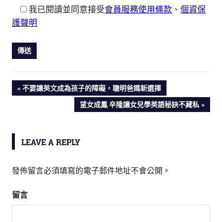
我已閱讀並同意接受
會員服務使用條款
、
個資保
護聲明
PREVIOUS
不要讓英文成為孩子的障礙，聰明爸媽新選擇
文
POST:
NEXT
望女成鳳 辛隆讓女兒學英語秘訣不藏私
POST:
章
導
LEAVE A REPLY
覽
發佈留言必須填寫的電子郵件地址不會公開。
留言