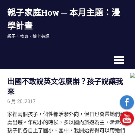
Skip
親子家庭How ─ 本月主題：漫
to
content
學計畫
親子、教育、線上英語
出國不敢說英文怎麼辦？孩子說讓我
來
6 月 20, 2017
admin
生活觀察家
家裡兩個孩子，個性都活潑外向，假日也會帶她們到
處出遊。年紀小的時候，多以國內旅遊為主，漸漸地
孩子們各自上了國小、國中，我開始覺得可以帶她們