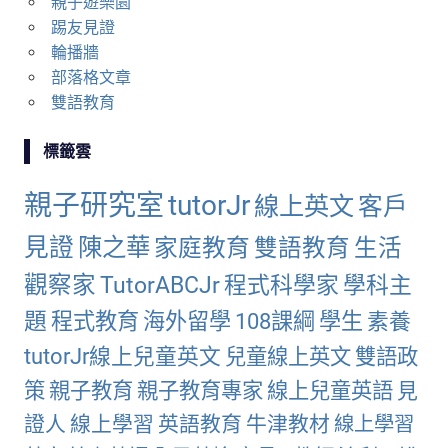
親子遊樂園
踢友見證
輪播牆
部落格文章
雙語教育
標籤雲
親子研究室
tutorJr
線上英文
客戶
見證
陳之華
家庭教育
雙語教育
生活
觀察家
TutorABCJr
程式科學家
學科主
題
程式教育
海外留學
108課綱
學生
素養
tutorJr線上兒童英文
兒童線上英文
雙語政
策
親子教育
親子教育專家
線上兒童英語
見
證人
線上學習
英語教育
牛津教材
線上學習