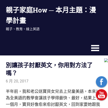
Skip
親子家庭How ─ 本月主題：漫
to
content
學計畫
親子、教育、線上英語
別讓孩子討厭英文，你用對方法了
嗎？
6 月 20, 2017
admin
親子研究室
半年前，我和老公送寶貝女兒去上兒童美語，本來以
為全美語的教學會讓孩子學得最快、最好
，結果上了
一個月，寶貝好像愈來愈討厭英文，回到家要她跟我