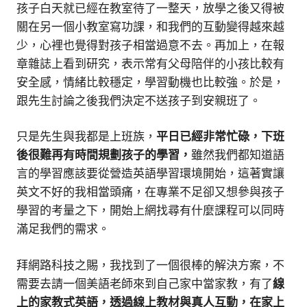
孩子白天就已經在教室待了一整天，放學之後又得被
關在另一個小教室寫功課，和我們的互動變得越來越
少，心裡也覺得對孩子相當過意不去。再加上，在報
章雜誌上看到研究，表示常有父母陪伴的小孩比較有
安全感，情緒比較穩定，學習動機也比較強。於是，
跟先生討論之後我們決定不送孩子到安親班了。
只是先生與我都是上班族，
平日已經非常忙碌，下班
後很難再有時間規劃孩子的學習，
雖然我們都知道語
言的學習應該要從營造英語學習環境開始，這著實讓
英文不好的我相當頭痛，在專業不足卻又想參與孩子
學習的考量之下，開始上網找尋有什麼課程可以同時
滿足我們的需求。
拜網路科技之賜，我找到了一個很棒的解決方案，不
需要去請一個美語老師來到自己家中當家教，有了
線
上的
家教式英語，
透過線上教材與真人互動，在家上