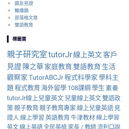
踢友見證
輪播牆
部落格文章
雙語教育
標籤雲
親子研究室
tutorJr
線上英文
客戶
見證
陳之華
家庭教育
雙語教育
生活
觀察家
TutorABCJr
程式科學家
學科主
題
程式教育
海外留學
108課綱
學生
素養
tutorJr線上兒童英文
兒童線上英文
雙語政
策
親子教育
親子教育專家
線上兒童英語
見
證人
線上學習
英語教育
牛津教材
線上學習
英文
線上英語
全民英檢
家長 / 教師
流利口說