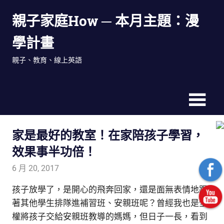
Skip
親子家庭How ─ 本月主題：漫
to
content
學計畫
親子、教育、線上英語
家是最好的教室！在家陪孩子學習，
效果事半功倍！
6 月 20, 2017
admin
親子研究室
孩子放學了，是開心的飛奔回家，還是面無表情地跟
著其他學生排隊進補習班、安親班呢？
曾經我也是全
權將孩子交給安親班教導的媽媽，但日子一長，看到