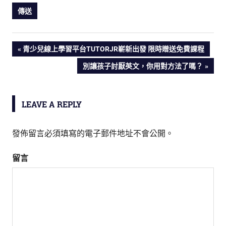
PREVIOUS
青少兒線上學習平台TUTORJR嶄新出發 限時贈送免費課程
文
POST:
NEXT
別讓孩子討厭英文，你用對方法了嗎？
POST:
章
導
LEAVE A REPLY
覽
發佈留言必須填寫的電子郵件地址不會公開。
留言