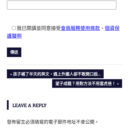
我已閱讀並同意接受
會員服務使用條款
、
個資保
護聲明
PREVIOUS
孩子補了半天的英文，遇上外國人卻不敢開口說…
文
POST:
NEXT
望子成龍？用對方法不用當虎爸！
POST:
章
導
LEAVE A REPLY
覽
發佈留言必須填寫的電子郵件地址不會公開。