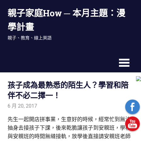
Skip
親子家庭How ─ 本月主題：漫
to
content
學計畫
親子、教育、線上英語
孩子成為最熟悉的陌生人？學習和陪
伴不必二擇一！
6 月 20, 2017
T.T. Hawking
踢友見證
先生一起開店拼事業，生意好的時候，經常忙到無法
抽身去接孩子下課，
後來乾脆讓孩子到安親班，學校
與安親班的時間無縫接軌，放學後直接請安親班老師