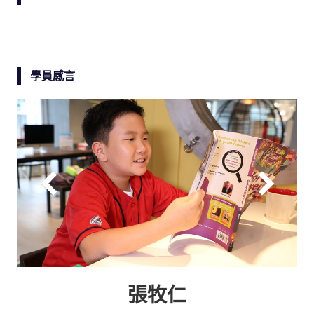
學員感言
張牧仁