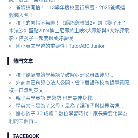
爸媽請開信！ 113學年度校園行事曆、2025爸媽連
假懶人包！
孩子的暑假不無聊！《腦筋急轉彎2》到《獅子王：
木法沙》盤點2024迪士尼即將上映3大電影與3大好評電
影，陪孩子一起度過美好暑假
國小英文學習的重要性 | TutorABC Junior
熱門文章
孩子幾歲開始學英語？破解亞洲父母四迷思...
外商高管育兒心法大公開，省下雙語私校高額學費照
樣一口流利英文...
親子共學英語 是趨勢 也是最佳身教...
學英文不是為了父母，是為了讓孩子與世界溝通...
擔心孩子 3C 成癮？數位學習時代，家長需要化弊為
利的三個實...
FACEBOOK