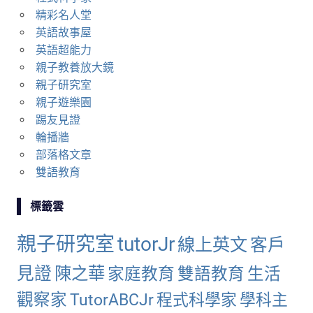
精彩名人堂
英語故事屋
英語超能力
親子教養放大鏡
親子研究室
親子遊樂園
踢友見證
輪播牆
部落格文章
雙語教育
標籤雲
親子研究室
tutorJr
線上英文
客戶
見證
陳之華
家庭教育
雙語教育
生活
觀察家
TutorABCJr
程式科學家
學科主