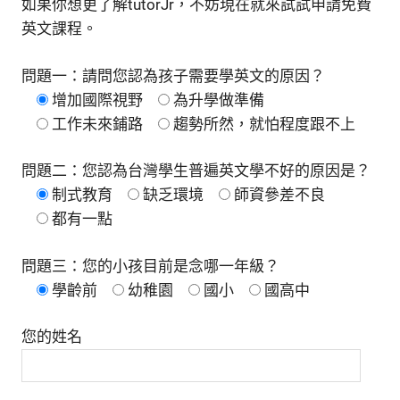
如果你想更了解tutorJr，不妨現在就來試試申請免費
英文課程。
問題一：請問您認為孩子需要學英文的原因？
增加國際視野
為升學做準備
工作未來鋪路
趨勢所然，就怕程度跟不上
問題二：您認為台灣學生普遍英文學不好的原因是？
制式教育
缺乏環境
師資參差不良
都有一點
問題三：您的小孩目前是念哪一年級？
學齡前
幼稚園
國小
國高中
您的姓名