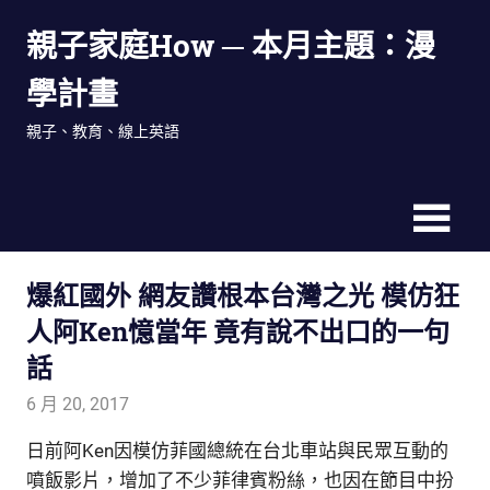
Skip
親子家庭How ─ 本月主題：漫
to
content
學計畫
親子、教育、線上英語
爆紅國外 網友讚根本台灣之光 模仿狂
人阿Ken憶當年 竟有說不出口的一句
話
6 月 20, 2017
admin
生活觀察家
日前阿Ken因模仿菲國總統在台北車站與民眾互動的
噴飯影片，增加了不少菲律賓粉絲
，也因在節目中扮