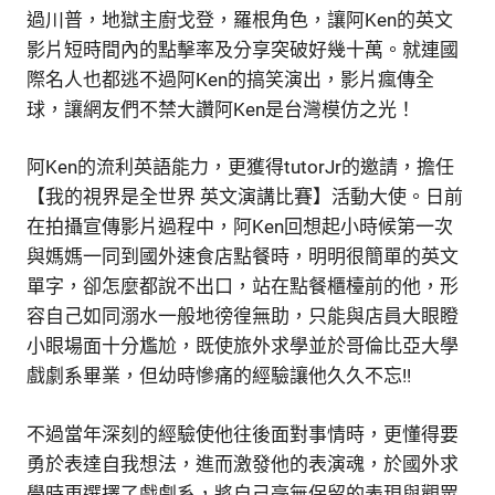
過川普，地獄主廚戈登，羅根角色，讓阿Ken的英文
影片短時間內的點擊率及分享突破好幾十萬。就連國
際名人也都逃不過阿Ken的搞笑演出，影片瘋傳全
球，讓網友們不禁大讚阿Ken是台灣模仿之光！
阿Ken的流利英語能力，更獲得tutorJr的邀請，擔任
【我的視界是全世界 英文演講比賽】活動大使。日前
在拍攝宣傳影片過程中，阿Ken回想起小時候第一次
與媽媽一同到國外速食店點餐時，明明很簡單的英文
單字，卻怎麼都說不出口，站在點餐櫃檯前的他，形
容自己如同溺水一般地徬徨無助，只能與店員大眼瞪
小眼場面十分尷尬，既使旅外求學並於哥倫比亞大學
戲劇系畢業，但幼時慘痛的經驗讓他久久不忘!!
不過當年深刻的經驗使他往後面對事情時，更懂得要
勇於表達自我想法，進而激發他的表演魂，於國外求
學時更選擇了戲劇系，將自己毫無保留的表現與觀眾