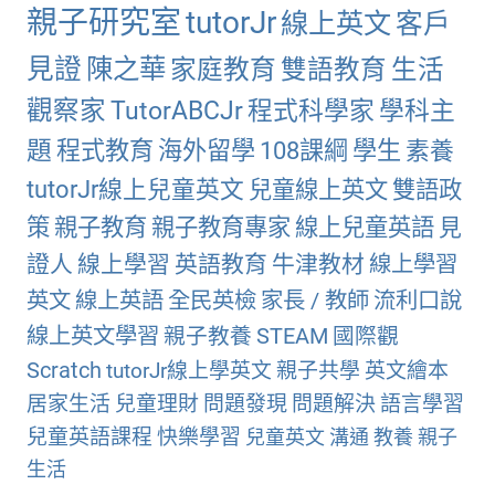
親子研究室
tutorJr
線上英文
客戶
見證
陳之華
家庭教育
雙語教育
生活
觀察家
TutorABCJr
程式科學家
學科主
題
程式教育
海外留學
108課綱
學生
素養
tutorJr線上兒童英文
兒童線上英文
雙語政
策
親子教育
親子教育專家
線上兒童英語
見
證人
線上學習
英語教育
牛津教材
線上學習
英文
線上英語
全民英檢
家長 / 教師
流利口說
線上英文學習
親子教養
STEAM
國際觀
Scratch
tutorJr線上學英文
親子共學
英文繪本
居家生活
兒童理財
問題發現
問題解決
語言學習
兒童英語課程
快樂學習
兒童英文
溝通
教養
親子
生活