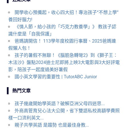
開學收心預備起，收心四大招！專治孩子“不想上學”
養回好腦力!
《情人節，給小孩的「巧克力教養學」》 教孩子認
識什麼是「自我保護」
爸媽請開信！ 113學年度校園行事曆、2025爸媽連
假懶人包！
孩子的暑假不無聊！《腦筋急轉彎2》到《獅子王：
木法沙》盤點2024迪士尼即將上映3大電影與3大好評電
影，陪孩子一起度過美好暑假
國小英文學習的重要性 | TutorABC Junior
熱門文章
孩子幾歲開始學英語？破解亞洲父母四迷思...
外商高管育兒心法大公開，省下雙語私校高額學費照
樣一口流利英文...
親子共學英語 是趨勢 也是最佳身教...