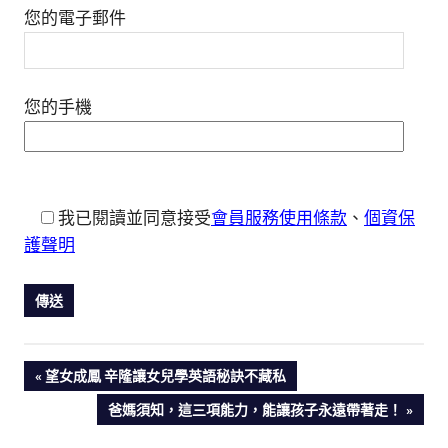
您的電子郵件
您的手機
我已閱讀並同意接受
會員服務使用條款
、
個資保
護聲明
PREVIOUS
望女成鳳 辛隆讓女兒學英語秘訣不藏私
文
POST:
NEXT
爸媽須知，這三項能力，能讓孩子永遠帶著走！
POST:
章