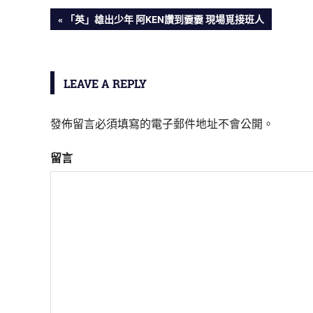
PREVIOUS
「英」雄出少年 阿KEN讚到嫑嫑 現場覓接班人
文
POST:
章
LEAVE A REPLY
導
覽
發佈留言必須填寫的電子郵件地址不會公開。
留言