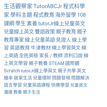
生活觀察家
TutorABCJr
程式科學
家
學科主題
程式教育
海外留學
108
課綱
學生
素養
tutorJr線上兒童英文
兒童線上英文
雙語政策
親子教育
親子
教育專家
線上兒童英語
見證人
線上學
習
英語教育
牛津教材
線上學習英文
線
上英語
全民英檢
家長 / 教師
流利口說
線
上英文學習
親子教養
STEAM
國際觀
Scratch
tutorJr線上學英文
親子共學
英文
繪本
居家生活
兒童理財
問題發現
問題解決
語言學習
兒童英語課程
快樂學習
兒童英文
溝通
教養
親子生活