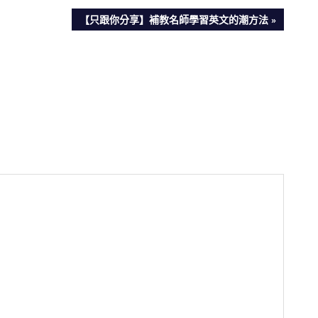
NEXT
【只跟你分享】補教名師學習英文的潮方法
POST: