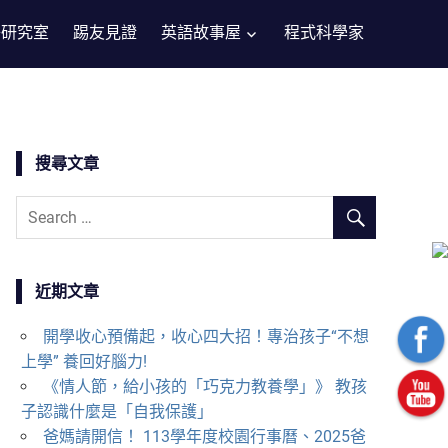
子研究室
踢友見證
英語故事屋
程式科學家
搜尋文章
近期文章
開學收心預備起，收心四大招！專治孩子“不想
上學” 養回好腦力!
《情人節，給小孩的「巧克力教養學」》 教孩
子認識什麼是「自我保護」
爸媽請開信！ 113學年度校園行事曆、2025爸