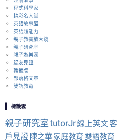
睡前故事
程式科學家
精彩名人堂
英語故事屋
英語超能力
親子教養放大鏡
親子研究室
親子遊樂園
踢友見證
輪播牆
部落格文章
雙語教育
標籤雲
親子研究室
tutorJr
線上英文
客
戶見證
陳之華
家庭教育
雙語教育