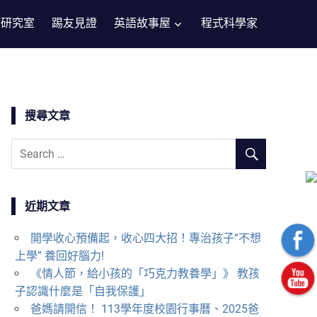
子研究室
踢友見證
英語故事屋
程式科學家
搜尋文章
近期文章
開學收心預備起，收心四大招！專治孩子“不想
上學” 養回好腦力!
《情人節，給小孩的「巧克力教養學」》 教孩
子認識什麼是「自我保護」
爸媽請開信！ 113學年度校園行事曆、2025爸