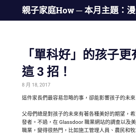
親子家庭How ─ 本月主題：
Skip
to
「單科好」的孩子更
content
這 3 招！
8 月 18, 2017
admin
生活觀察家
這件家長們最容易忽略的事，卻能影響孩子的未來
父母們總是對孩子的未來有著各種美好的期望，希
發者。不過，在 Glassdoor 職業網站的調查
職業，變得很熱門，比如施工管理人員、農民和牧