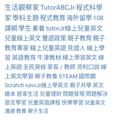
生活觀察家
TutorABCJr
程式科學
家
學科主題
程式教育
海外留學
108
課綱
學生
素養
tutorJr線上兒童英文
兒童線上英文
雙語政策
親子教育
親子
教育專家
線上兒童英語
見證人
線上學
習
英語教育
牛津教材
線上學習英文
線
上英語
全民英檢
家長 / 教師
流利口說
線
上英文學習
親子教養
STEAM
國際觀
Scratch
tutorJr線上學英文
親子共學
英文
繪本
居家生活
兒童理財
問題發現
問題解決
語言學習
兒童英語課程
快樂學習
兒童英文
溝通
教養
親子生活