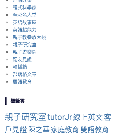
睡前故事
程式科學家
精彩名人堂
英語故事屋
英語超能力
親子教養放大鏡
親子研究室
親子遊樂園
踢友見證
輪播牆
部落格文章
雙語教育
標籤雲
親子研究室
tutorJr
線上英文
客
戶見證
陳之華
家庭教育
雙語教育