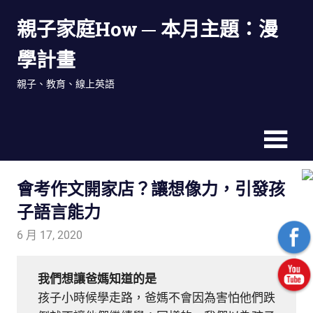
Skip
親子家庭How ─ 本月主題：漫
to
content
學計畫
親子、教育、線上英語
會考作文開家店？讓想像力，引發孩
子語言能力
6 月 17, 2020
tutorJr
生活觀察家
我們想讓爸媽知道的是
孩子小時候學走路，爸媽不會因為害怕他們跌