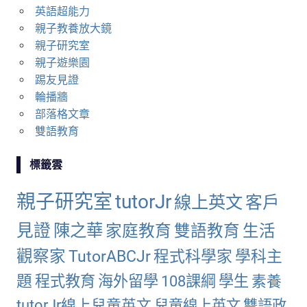
英語超能力
親子教養放大鏡
親子研究室
親子遊樂園
踢友見證
輪播牆
部落格文章
雙語教育
標籤雲
親子研究室
tutorJr
線上英文
客戶
見證
陳之華
家庭教育
雙語教育
生活
觀察家
TutorABCJr
程式科學家
學科主
題
程式教育
海外留學
108課綱
學生
素養
tutorJr線上兒童英文
兒童線上英文
雙語政