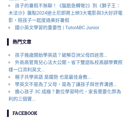
孩子的暑假不無聊！《腦筋急轉彎2》到《獅子王：
木法沙》盤點2024迪士尼即將上映3大電影與3大好評電
影，陪孩子一起度過美好暑假
國小英文學習的重要性 | TutorABC Junior
熱門文章
孩子幾歲開始學英語？破解亞洲父母四迷思...
外商高管育兒心法大公開，省下雙語私校高額學費照
樣一口流利英文...
親子共學英語 是趨勢 也是最佳身教...
學英文不是為了父母，是為了讓孩子與世界溝通...
擔心孩子 3C 成癮？數位學習時代，家長需要化弊為
利的三個實...
FACEBOOK