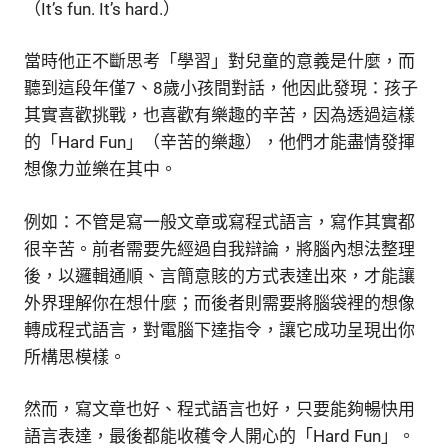
（It’s fun. It’s hard.）
當時他正不斷思考「學習」對兒童的意義是什麼，而
聽到這段年僅7、8歲小孩間對話，他因此發現：孩子
其實喜歡挑戰，也喜歡有樂趣的辛苦，因為透過這樣
的「Hard Fun」（辛苦的樂趣），他們才能盡情發揮
想像力並樂在其中。
例如：不管是寫一般文章或寫程式語言，寫作其實都
很辛苦。前者需要先經過自我辯論，將腦內想法整理
後，以邏輯通順、言簡意賅的方式表達出來，才能讓
外界理解你在想什麼；而後者則需要將腦袋裡的想像
轉成程式語言，對電腦下達指令，讓它成功呈現出你
所構思模樣。
然而，寫文章也好、程式語言也好，只要能夠暢快用
語言表達，最後都能收穫令人開心的「Hard Fun」。