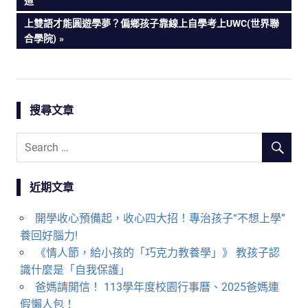
文
道
POST:
NEXT
上雙語才能圓遊學夢？偏鄉孩子靠線上自學考上UWC(世界聯
章
POST:
合學院)
導
覽
搜尋文章
近期文章
開學收心預備起，收心四大招！專治孩子“不想上學”
養回好腦力!
《情人節，給小孩的「巧克力教養學」》 教孩子認
識什麼是「自我保護」
爸媽請開信！ 113學年度校園行事曆、2025爸媽連
假懶人包！